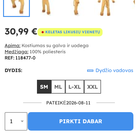
30,99 €
KELETAS LIKUSIŲ VIENETŲ
Apima:
Kostiumas su galva ir uodega
Medžiaga:
100% poliesteris
REF: 118477-0
DYDIS:
Dydžio vadovas
SM
ML
L-XL
XXL
PATEIKĖ2026-08-11
PIRKTI DABAR