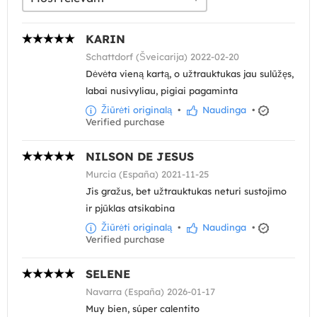
KARIN
Schattdorf (Šveicarija) 2022-02-20
Dėvėta vieną kartą, o užtrauktukas jau sulūžęs,
labai nusivyliau, pigiai pagaminta
Žiūrėti originalą
•
Naudinga
•
Verified purchase
NILSON DE JESUS
Murcia (España) 2021-11-25
Jis gražus, bet užtrauktukas neturi sustojimo
ir pjūklas atsikabina
Žiūrėti originalą
•
Naudinga
•
Verified purchase
SELENE
Navarra (España) 2026-01-17
Muy bien, súper calentito