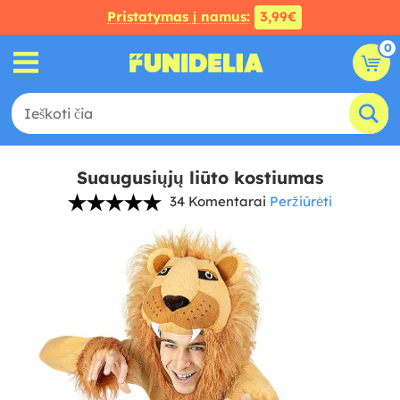
Pristatymas į namus:
3,99€
0
Suaugusiųjų liūto kostiumas
34 Komentarai
Peržiūrėti