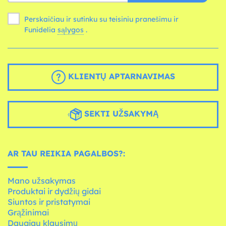
Perskaičiau ir sutinku su teisiniu pranešimu ir
Funidelia
sąlygos
.
KLIENTŲ APTARNAVIMAS
SEKTI UŽSAKYMĄ
AR TAU REIKIA PAGALBOS?:
Mano užsakymas
Produktai ir dydžių gidai
Siuntos ir pristatymai
Grąžinimai
Daugiau klausimų