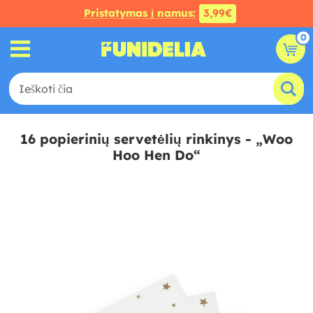
Pristatymas į namus:
3,99€
0
16 popierinių servetėlių rinkinys - „Woo
Hoo Hen Do“