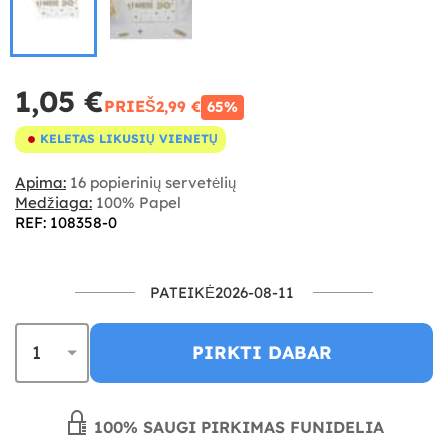
1,05 €
PRIEŠ
2,99 €
65%
KELETAS LIKUSIŲ VIENETŲ
Apima:
16 popierinių servetėlių
Medžiaga:
100% Papel
REF: 108358-0
PATEIKĖ2026-08-11
PIRKTI DABAR
100% SAUGI PIRKIMAS FUNIDELIA