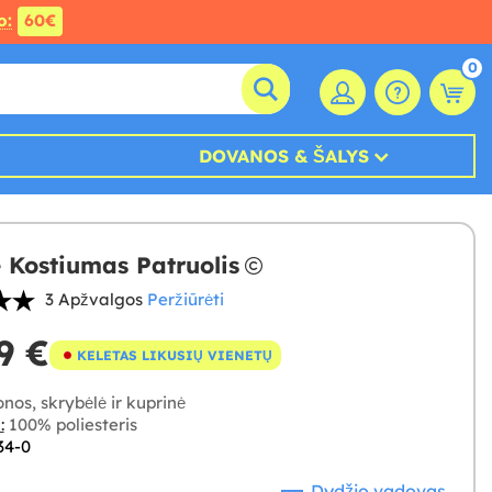
o:
60€
0
DOVANOS & ŠALYS
 Kostiumas Patruolis
3 Apžvalgos
Peržiūrėti
9 €
KELETAS LIKUSIŲ VIENETŲ
os, skrybėlė ir kuprinė
:
100% poliesteris
34-0
Dydžio vadovas