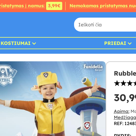
ristatymas į namus:
3,99€
Nemokamas pristatymas nu
KOSTIUMAI
PRIEDAI
Rubble
30,9
Apima:
Mon
Medžiaga
REF: 1248
DYDIS: