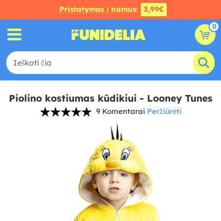
Pristatymas į namus:
3,99€
0
Piolino kostiumas kūdikiui - Looney Tunes
9 Komentarai
Peržiūrėti