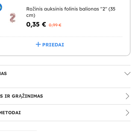
%
Rožinis auksinis folinis balionas "2" (35
cm)
0,35 €
0,99 €
PRIEDAI
MAS
S IR GRĄŽINIMAS
METODAI