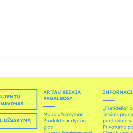
AR TAU REIKIA
INFORMACI
LIENTŲ
PAGALBOS?:
RNAVIMAS
„Funidelia“ p
Mano užsakymas
Teisinis pran
I UŽSAKYMĄ
Produktai ir dydžių
pardavimo s
gidai
Privatumo po