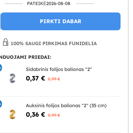
PATEIKĖ2026-08-08
PIRKTI DABAR
100% SAUGI PIRKIMAS FUNIDELIA
NDUOJAMI PRIEDAI:
%
Sidabrinis folijos balionas "2"
0,37 €
0,99 €
%
Auksinis folijos balionas "2" (35 cm)
0,36 €
0,99 €