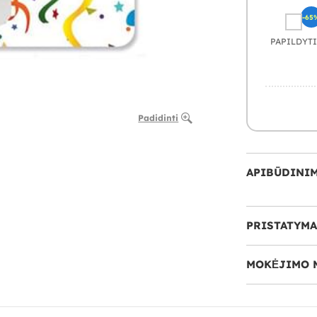
-65
PAPILDYTI
Padidinti
APIBŪDINI
PRISTATYMA
MOKĖJIMO 