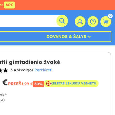
o:
60€
0
DOVANOS & ŠALYS
etti gimtadienio žvakė
3 Apžvalgos
Peržiūrėti
 €
PRIEŠ
1,99 €
KELETAS LIKUSIŲ VIENETŲ
60%
akė
1-0