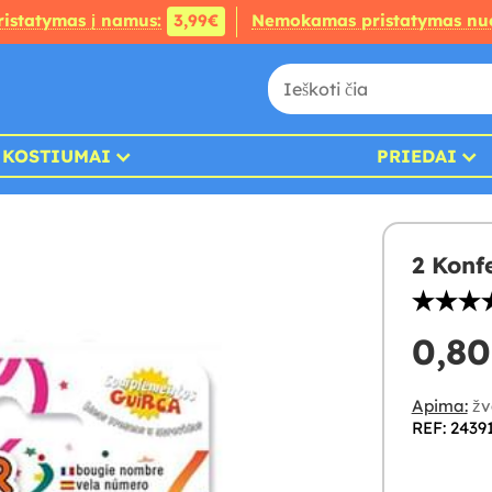
ristatymas į namus:
3,99€
Nemokamas pristatymas nu
KOSTIUMAI
PRIEDAI
2 Konf
0,80
Apima:
žv
REF: 2439