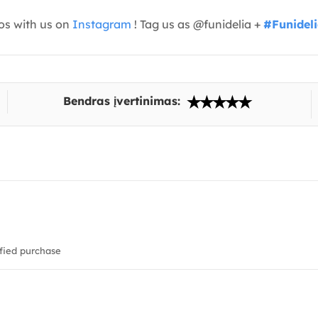
os with us on
Instagram
! Tag us as @funidelia +
#Funidel
Bendras įvertinimas:
fied purchase