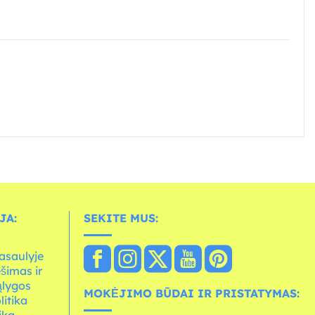
JA:
SEKITE MUS:
asaulyje
ešimas ir
ąlygos
MOKĖJIMO BŪDAI IR PRISTATYMAS:
litika