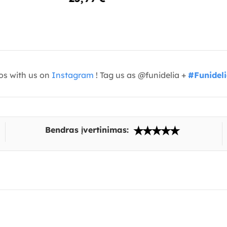
os with us on
Instagram
! Tag us as @funidelia +
#Funidel
Bendras įvertinimas: