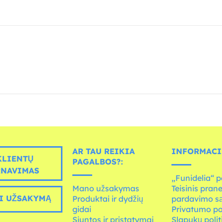
AR TAU REIKIA
INFORMACI
LIENTŲ
PAGALBOS?:
RNAVIMAS
„Funidelia“ p
Mano užsakymas
Teisinis pran
I UŽSAKYMĄ
Produktai ir dydžių
pardavimo s
gidai
Privatumo po
Siuntos ir pristatymai
Slapukų polit