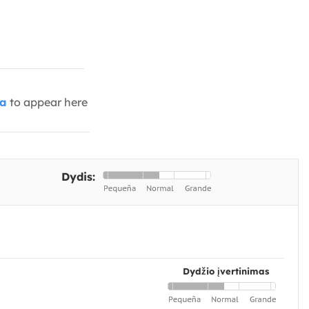
ia
to appear here
Dydis:
Dydžio įvertinimas