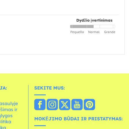
Dydžio įvertinimas
JA:
SEKITE MUS:
asaulyje
ešimas ir
ąlygos
MOKĖJIMO BŪDAI IR PRISTATYMAS:
litika
ika