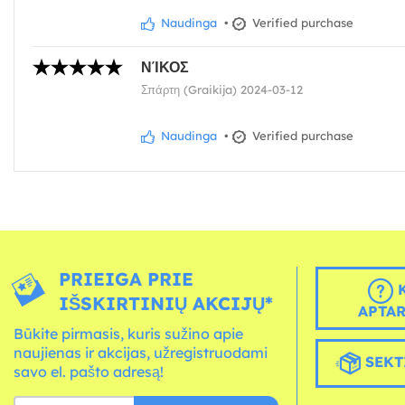
Naudinga
•
Verified purchase
ΝΊΚΟΣ
Σπάρτη (Graikija) 2024-03-12
Naudinga
•
Verified purchase
PRIEIGA PRIE
K
IŠSKIRTINIŲ AKCIJŲ*
APTA
Būkite pirmasis, kuris sužino apie
naujienas ir akcijas, užregistruodami
SEKT
savo el. pašto adresą!