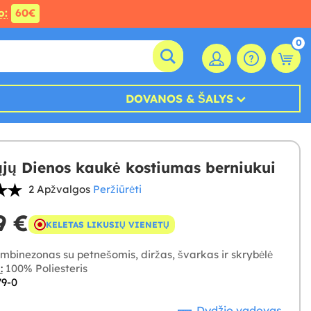
o:
60€
0
DOVANOS & ŠALYS
ųjų Dienos kaukė kostiumas berniukui
2 Apžvalgos
Peržiūrėti
9 €
KELETAS LIKUSIŲ VIENETŲ
mbinezonas su petnešomis, diržas, švarkas ir skrybėlė
:
100% Poliesteris
79-0
Dydžio vadovas