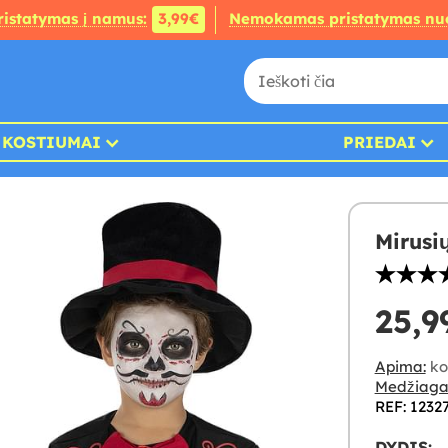
ristatymas į namus:
3,99€
Nemokamas pristatymas nu
KOSTIUMAI
PRIEDAI
Mirusi
25,9
Apima:
ko
Medžiaga
REF: 1232
DYDIS: