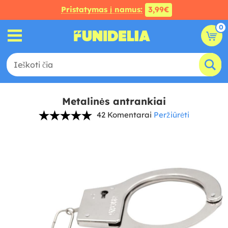
Pristatymas į namus:
3,99€
0
Metalinės antrankiai
42 Komentarai
Peržiūrėti