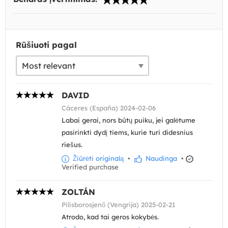
Rūšiuoti pagal
DAVID
Cáceres (España) 2024-02-06
Labai gerai, nors būtų puiku, jei galėtume
pasirinkti dydį tiems, kurie turi didesnius
riešus.
Žiūrėti originalą
•
Naudinga
•
Verified purchase
ZOLTÁN
Pilisborosjenő (Vengrija) 2025-02-21
Atrodo, kad tai geros kokybės.