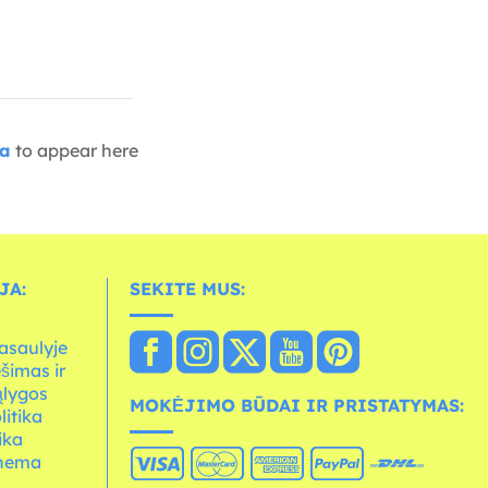
ia
to appear here
JA:
SEKITE MUS:
asaulyje
ešimas ir
ąlygos
MOKĖJIMO BŪDAI IR PRISTATYMAS:
litika
ika
chema