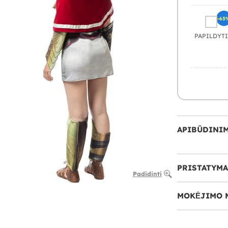
-63
PAPILDYTI
APIBŪDINI
PRISTATYMA
Padidinti
MOKĖJIMO 