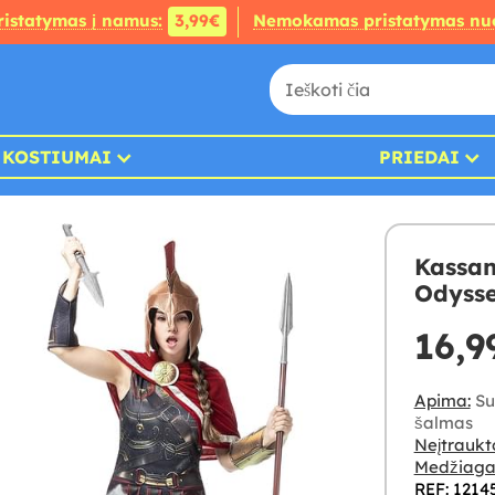
ristatymas į namus:
3,99€
Nemokamas pristatymas nu
KOSTIUMAI
PRIEDAI
Kassan
Odyss
16,9
Apima:
Suk
šalmas
Neįtraukt
Medžiaga
REF: 1214