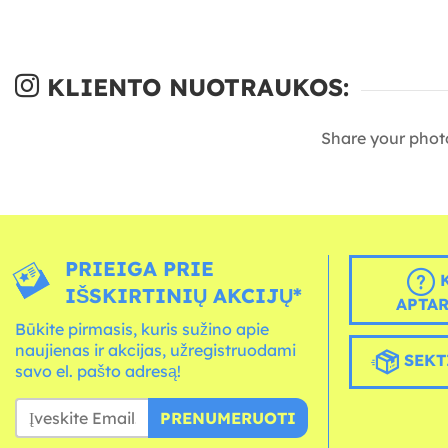
KLIENTO NUOTRAUKOS:
Share your phot
PRIEIGA PRIE
K
IŠSKIRTINIŲ AKCIJŲ*
APTA
Būkite pirmasis, kuris sužino apie
naujienas ir akcijas, užregistruodami
SEKT
savo el. pašto adresą!
PRENUMERUOTI