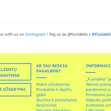
os with us on
Instagram
! Tag us as @funidelia +
#Funidel
AR TAU REIKIA
INFORMACI
LIENTŲ
PAGALBOS?:
RNAVIMAS
„Funidelia“ p
Mano užsakymas
Teisinis pran
I UŽSAKYMĄ
Produktai ir dydžių
pardavimo s
gidai
Privatumo po
Siuntos ir pristatymai
Slapukų polit
Grąžinimai
Svetainės s
Daugiau klausimų
Lithuania