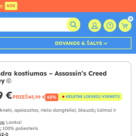
o:
60€
0
DOVANOS & ŠALYS
dra kostiumas – Assassin’s Creed
ey
9 €
PRIEŠ
45,99 €
KELETAS LIKUSIŲ VIENETŲ
63%
nelė, apsiaustas, riešo dangteliai, blauzdų šalmai ir
os:
Lankai
:
100% poliesteris
52-0