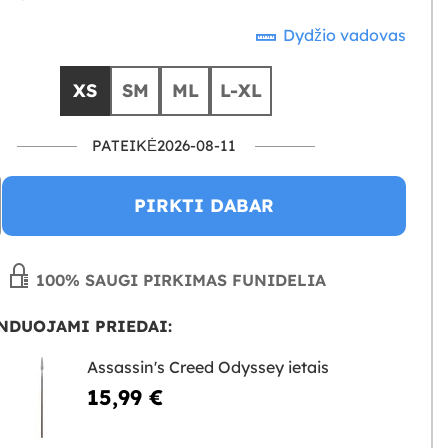
Dydžio vadovas
XS
SM
ML
L-XL
PATEIKĖ2026-08-11
PIRKTI DABAR
100% SAUGI PIRKIMAS FUNIDELIA
NDUOJAMI PRIEDAI:
Assassin's Creed Odyssey ietais
15,99 €