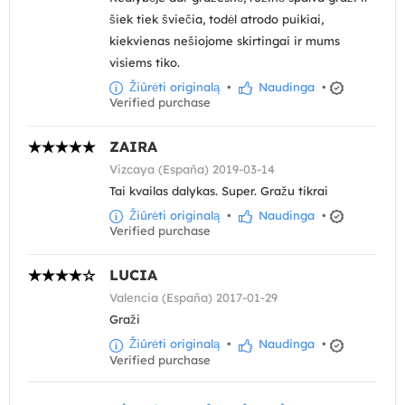
šiek tiek šviečia, todėl atrodo puikiai,
kiekvienas nešiojome skirtingai ir mums
visiems tiko.
Žiūrėti originalą
•
Naudinga
•
Verified purchase
ZAIRA
Vizcaya (España) 2019-03-14
Tai kvailas dalykas. Super. Gražu tikrai
Žiūrėti originalą
•
Naudinga
•
Verified purchase
LUCIA
Valencia (España) 2017-01-29
Graži
Žiūrėti originalą
•
Naudinga
•
Verified purchase