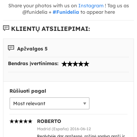
Share your photos with us on
Instagram
! Tag us as
@funidelia +
#Funidelia
to appear here
KLIENTŲ ATSILIEPIMAI:
Apžvalgos 5
Bendras įvertinimas:
Rūšiuoti pagal
ROBERTO
Madrid (España) 2016-06-12
Realybėje dar gražesnė, rožinė spalva graži ir