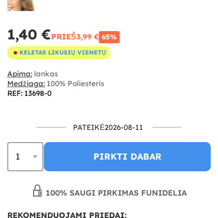
1,40 €
PRIEŠ
3,99 €
65%
KELETAS LIKUSIŲ VIENETŲ
Apima:
lankas
Medžiaga:
100% Poliesteris
REF: 13698-0
PATEIKĖ2026-08-11
PIRKTI DABAR
100% SAUGI PIRKIMAS FUNIDELIA
REKOMENDUOJAMI PRIEDAI: