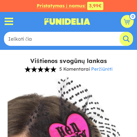
Pristatymas į namus:
3,99€
0
Vištienos svogūnų lankas
5 Komentarai
Peržiūrėti