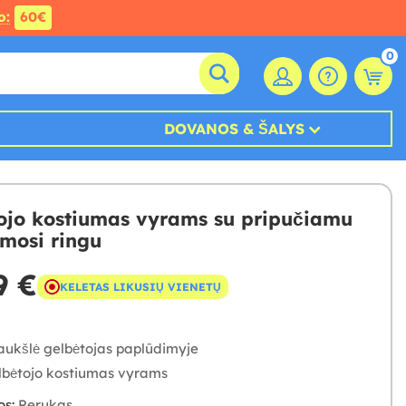
o:
60€
0
DOVANOS & ŠALYS
ojo kostiumas vyrams su pripučiamu
imosi ringu
9 €
KELETAS LIKUSIŲ VIENETŲ
iaukšlė gelbėtojas paplūdimyje
lbėtojo kostiumas vyrams
os:
Perukas