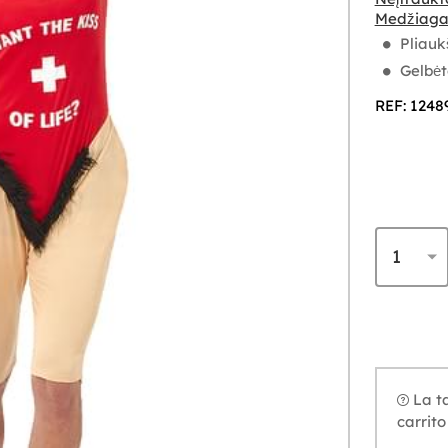
Medžiaga
Pliauk
Gelbėt
REF: 1248
La ta
carrito