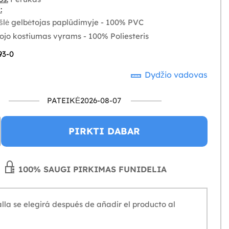
:
šlė gelbėtojas paplūdimyje - 100% PVC
ojo kostiumas vyrams - 100% Poliesteris
93-0
Dydžio vadovas
PATEIKĖ2026-08-07
PIRKTI DABAR
100% SAUGI PIRKIMAS FUNIDELIA
lla se elegirá después de añadir el producto al