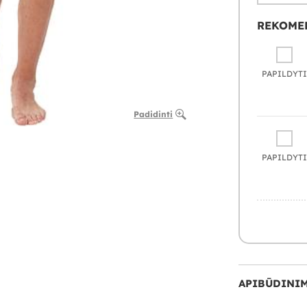
REKOME
PAPILDYTI
Padidinti
PAPILDYTI
APIBŪDINI