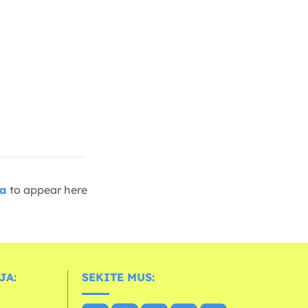
ia
to appear here
JA:
SEKITE MUS: