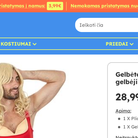
ristatymas į namus:
3,99€
Nemokamas pristatymas nu
KOSTIUMAI
PRIEDAI
Gelbėt
gelbėj
28,9
Apima:
1 X Pl
1 X Ge
Neįtraukt