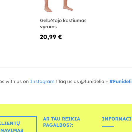
Gelbėtojo kostiumas
vyrams
20,99 €
os with us on
Instagram
! Tag us as @funidelia +
#Funidel
AR TAU REIKIA
INFORMACI
LIENTŲ
PAGALBOS?:
RNAVIMAS