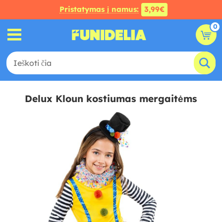
Pristatymas į namus:
3,99€
0
Delux Kloun kostiumas mergaitėms