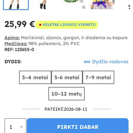
25,99 €
KELETAS LIKUSIŲ VIENETŲ
Apima:
Marškiniai, sijonas, gorgon, ir diadema su kepure
Medžiaga:
98% poliesteris, 2% PVC
REF: 123655-0
DYDIS:
Dydžio vadovas
3–4 metai
5-6 metai
7–9 metai
10–12 metų
PATEIKĖ2026-08-11
PIRKTI DABAR