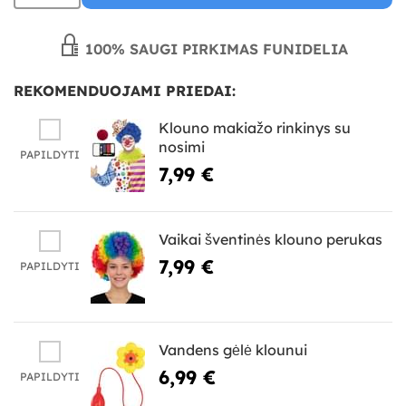
100% SAUGI PIRKIMAS FUNIDELIA
REKOMENDUOJAMI PRIEDAI:
Klouno makiažo rinkinys su
nosimi
PAPILDYTI
7,99 €
Vaikai šventinės klouno perukas
7,99 €
PAPILDYTI
Vandens gėlė klounui
6,99 €
PAPILDYTI