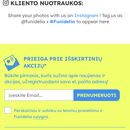
KLIENTO NUOTRAUKOS:
Share your photos with us on
Instagram
! Tag us as
@funidelia +
#Funidelia
to appear here
PRIEIGA PRIE IŠSKIRTINIŲ
AKCIJŲ*
Būkite pirmasis, kuris sužino apie naujienas ir
akcijas, užregistruodami savo el. pašto adresą!
PRENUMERUOTI
Perskaičiau ir sutinku su teisiniu pranešimu ir
Funidelia
sąlygos
.