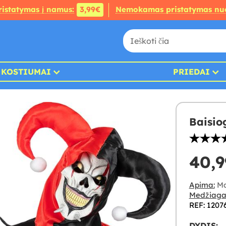
ristatymas į namus:
3,99€
Nemokamas pristatymas nu
KOSTIUMAI
PRIEDAI
Baisio
40,9
Apima:
Mar
Medžiaga
REF: 1207
DYDIS: