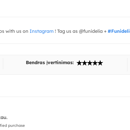
os with us on
Instagram
! Tag us as @funidelia +
#Funidel
Bendras įvertinimas:
kau.
fied purchase