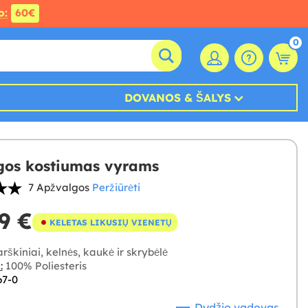
o:
60€
0
DOVANOS & ŠALYS
gos kostiumas vyrams
7 Apžvalgos
Peržiūrėti
9 €
KELETAS LIKUSIŲ VIENETŲ
škiniai, kelnės, kaukė ir skrybėlė
:
100% Poliesteris
67-0
Dydžio vadovas