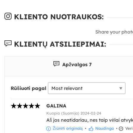
KLIENTO NUOTRAUKOS:
Share your phot
KLIENTŲ ATSILIEPIMAI:
Apžvalgos 7
Rūšiuoti pagal
GALINA
Kuopio (Suomija) 2024-02-24
Aš jos neatidariau, nes taip vėlai atvy
Žiūrėti originalą
•
Naudinga
•
Veri