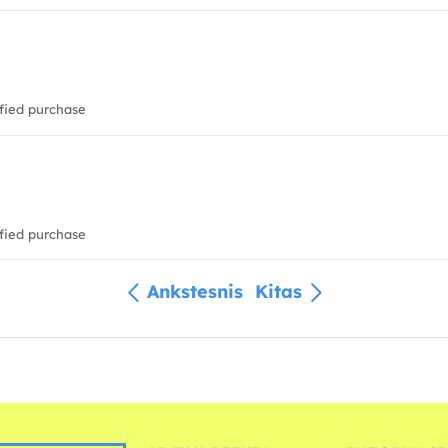
fied purchase
fied purchase
Ankstesnis
Kitas