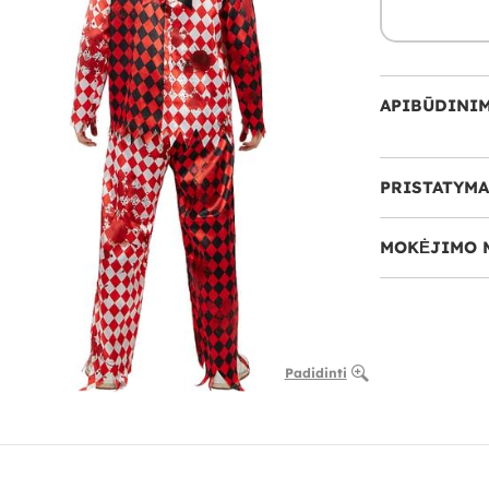
APIBŪDINI
PRISTATYMA
MOKĖJIMO 
Padidinti