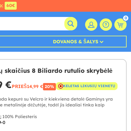
o:
60€
0
DOVANOS & ŠALYS
 skaičius 8 Biliardo rutulio skrybėlė
9 €
PRIEŠ
14,99 €
KELETAS LIKUSIŲ VIENETŲ
20%
oda kepurė su Velcro ir kiekviena detalė Gaminys yra
je metalinėje dėžutėje, todėl jis idealiai tinka kaip
:
100% Poliesteris
9-0