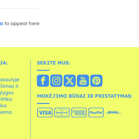
ia
to appear here
JA:
SEKITE MUS:
asaulyje
ešimas ir
ąlygos
MOKĖJIMO BŪDAI IR PRISTATYMAS:
litika
ika
chema