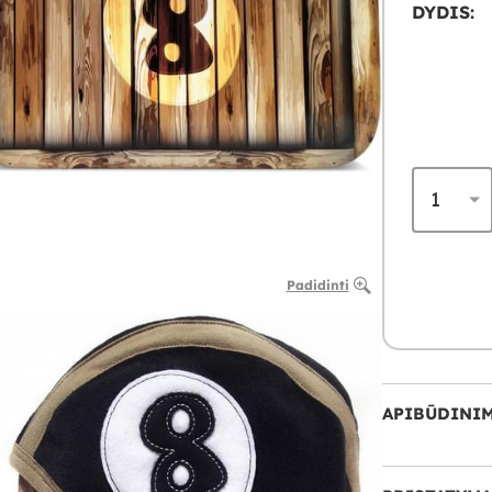
DYDIS:
Padidinti
APIBŪDINI