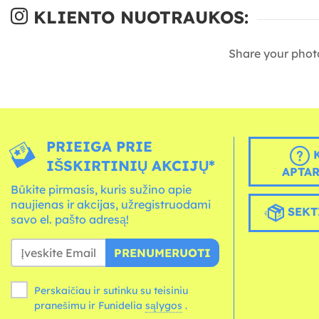
KLIENTO NUOTRAUKOS:
Share your phot
PRIEIGA PRIE
K
IŠSKIRTINIŲ AKCIJŲ*
APTA
Būkite pirmasis, kuris sužino apie
naujienas ir akcijas, užregistruodami
SEKT
savo el. pašto adresą!
PRENUMERUOTI
Perskaičiau ir sutinku su teisiniu
pranešimu ir Funidelia
sąlygos
.