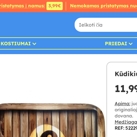
ristatymas į namus:
3,99€
Nemokamas pristatymas nu
KOSTIUMAI
PRIEDAI
Kūdikių
11,9
Apima:
ju
originalio
dovana.
Medžiaga
REF: 5222