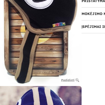
PRISTATYMA
MOKĖJIMO 
ĮSPĖJIMAI 
Padidinti