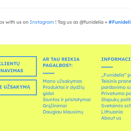
os with us on
Instagram
! Tag us as @funidelia +
#Funidel
AR TAU REIKIA
INFORMACI
LIENTŲ
PAGALBOS?:
RNAVIMAS
„Funidelia“ p
Mano užsakymas
Teisinis pran
I UŽSAKYMĄ
Produktai ir dydžių
pardavimo s
gidai
Privatumo po
Siuntos ir pristatymai
Slapukų polit
Grąžinimai
Svetainės s
Daugiau klausimų
Lithuania
About us