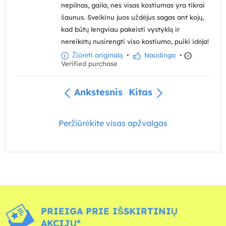
nepilnas, gaila, nes visas kostiumas yra tikrai
šaunus. Sveikinu juos uždėjus sagas ant kojų,
kad būtų lengviau pakeisti vystyklą ir
nereikėtų nusirengti viso kostiumo, puiki idėja!
Žiūrėti originalą
•
Naudinga
•
Verified purchase
Ankstesnis
Kitas
Peržiūrėkite visas apžvalgas
PRIEIGA PRIE IŠSKIRTINIŲ
AKCIJŲ*