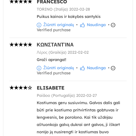
FRANCESCO
TORINO (Italija) 2022-02-28
Puikus kainos ir kokybės santykis
Žiūrėti originalą
•
Naudinga
•
Verified purchase
ΚΩΝΣΤΑΝΤΊΝΑ
Λέρος (Graikija) 2022-02-02
Graži apranga!!
Žiūrėti originalą
•
Naudinga
•
Verified purchase
ELISABETE
Paiãoo (Portugalija) 2022-02-27
Kostiumas geru susiuvimu. Galvos dalis gali
būti prie kostiumo pritvirtintas gobtuvas ir
lengvesnis, be porolono. Kai tik uždėjau
aštuonkojo galvą dukrai ant galvos, ji iškart
norėjo ją nusirengti ir kostiumas buvo