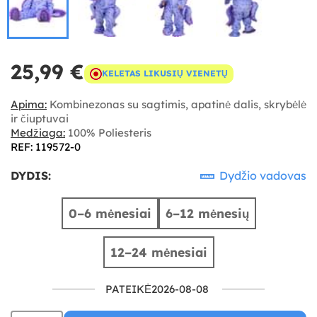
25,99 €
KELETAS LIKUSIŲ VIENETŲ
Apima:
Kombinezonas su sagtimis, apatinė dalis, skrybėlė
ir čiuptuvai
Medžiaga:
100% Poliesteris
REF: 119572-0
DYDIS:
Dydžio vadovas
0–6 mėnesiai
6–12 mėnesių
12–24 mėnesiai
PATEIKĖ2026-08-08