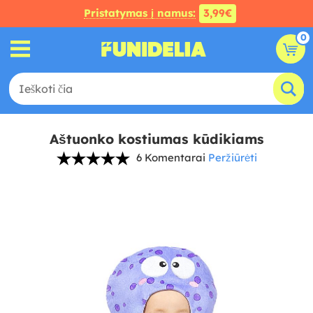
Pristatymas į namus:
3,99€
0
Aštuonko kostiumas kūdikiams
6 Komentarai
Peržiūrėti