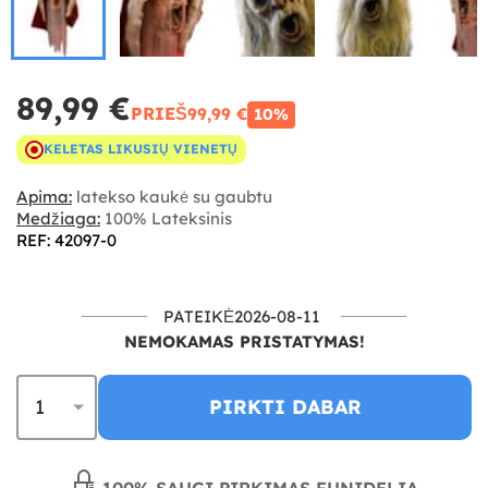
89,99 €
PRIEŠ
99,99 €
10%
KELETAS LIKUSIŲ VIENETŲ
Apima:
latekso kaukė su gaubtu
Medžiaga:
100% Lateksinis
REF: 42097-0
PATEIKĖ2026-08-11
NEMOKAMAS PRISTATYMAS!
PIRKTI DABAR
100% SAUGI PIRKIMAS FUNIDELIA