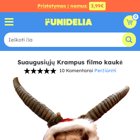
Pristatymas į namus:
3,99€
0
Suaugusiųjų Krampus filmo kaukė
10 Komentarai
Peržiūrėti